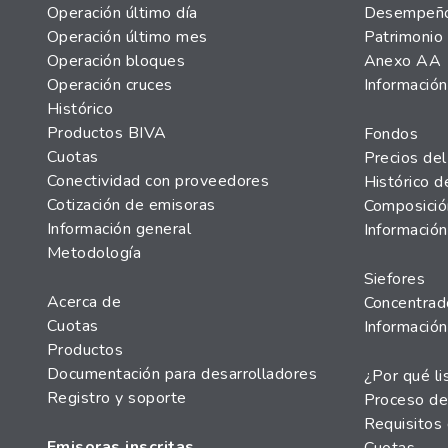
Operación último día
Desempeño 
Operación último mes
Patrimonio 
Operación bloques
Anexo AA
Operación cruces
Información
Histórico
Productos BIVA
Fondos
Cuotas
Precios del
Conectividad con proveedores
Histórico d
Cotización de emisoras
Composició
Información general
Información
Metodología
Siefores
Acerca de
Concentrad
Cuotas
Información
Productos
Documentación para desarrolladores
¿Por qué li
Registro y soporte
Proceso de
Requisitos 
Emisoras inscritas
Cuotas