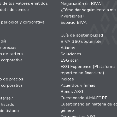
de los valores emitidos
Negociación en BIVA
del fideicomiso
¿Cómo dar seguimiento a mis
inversiones?
 periódica y corporativa
Espacio BIVA
Guía de sostenibilidad
 día
BIVA 360 sostenible
e precios
Aliados
n de cartera
Soluciones
 corporativa
ESG scan
ESG Experience (Plataforma
reporteo no financiero)
o de precios
Indices
 corporativa
Acuerdos y firmas
Bonos ASG
Cuestionario AMAFORE
starse?
Cuestionario en materia de e
 listado
género
de listado
Documentos ASG