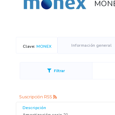
MONEX
co
EDUCACIÓN
B
PROFESIONAL ASG
D
Es
(C
An
(P
Pa
Información general
Clave
:
MONEX
Bi
Ta
F
Gl
Si
Filtrar
Suscripción RSS
Descripción