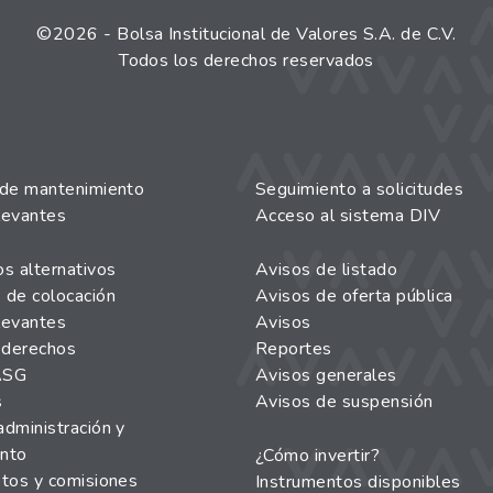
©
2026
- Bolsa Institucional de Valores S.A. de C.V.
Todos los derechos reservados
 de mantenimiento
Seguimiento a solicitudes
levantes
Acceso al sistema DIV
s alternativos
Avisos de listado
 de colocación
Avisos de oferta pública
levantes
Avisos
 derechos
Reportes
ASG
Avisos generales
s
Avisos de suspensión
dministración y
nto
¿Cómo invertir?
stos y comisiones
Instrumentos disponibles